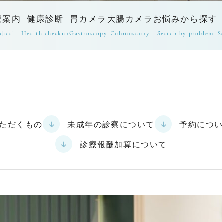
療案内
健康診断
胃カメラ
大腸カメラ
お悩みから探す
dical
Health checkup
Gastroscopy
Colonoscopy
Search by problem
S
ただくもの
未成年の診察について
予約につ
診療報酬加算について