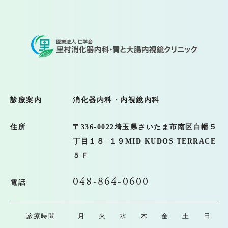
診療案内
消化器内科・内視鏡内科
住所
〒336-0022
埼玉県さいたま市南区白幡５
丁目１８−１９MID KUDOS TERRACE
５Ｆ
048-864-0600
電話
診療時間
月
火
水
木
金
土
日